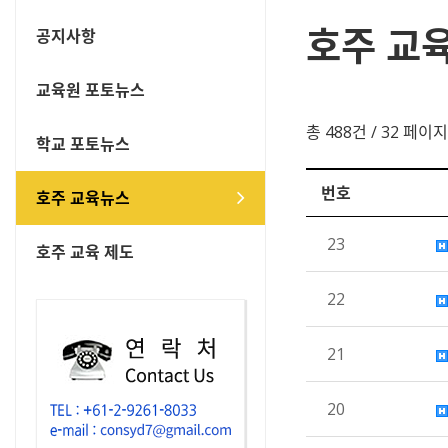
호주 교
공지사항
교육원 포토뉴스
총 488건
/ 32 페이지
학교 포토뉴스
번호
호주 교육뉴스
23
호주 교육 제도
22
21
20