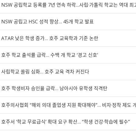
NSW 공립학교 등록률 7년 연속 하락…사립·가톨릭 학교는 역대 최
NSW 공립고 HSC 성적 향상… 45개 학교 발표
ATAR 낮은 학생 증가… 호주 교육학과 기준 논란
호주 학교 출석률 급락… 수백 개 학교 ‘경고 신호’
사립학교 쏠림 심화… 호주 교육 격차 커진다
호주 학생비자 승인율 급락… 남아시아 유학생 직격탄
호주의사협회 “해외 의대 졸업생 지원 확대해야”… 비자·정착 제도 
호주서 ‘학교 무료급식’ 확대 요구 확산… “학생 건강·학습에 필수”