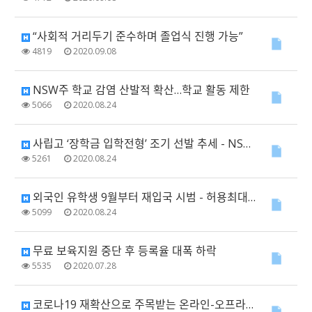
“사회적 거리두기 준수하며 졸업식 진행 가능”
4819
2020.09.08
NSW주 학교 감염 산발적 확산…학교 활동 제한
5066
2020.08.24
사립고 ‘장학금 입학전형’ 조기 선발 추세 - NSW∙ACT 소재 20개교 5학년 대상 시험 …
5261
2020.08.24
외국인 유학생 9월부터 재입국 시범 - 허용최대 300명 애들레이드 입국 추진
5099
2020.08.24
무료 보육지원 중단 후 등록율 대폭 하락
5535
2020.07.28
코로나19 재확산으로 주목받는 온라인-오프라인 혼합형 '블렌디드 러닝' 교육