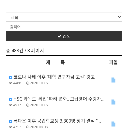
검색
총 488건
/ 8 페이지
제 목
파일
코로나 사태 이후 ‘대학 연구자금 고갈’ 경고
4488
2020.10.16
HSC 과목도 ‘취업’ 따라 변화.. 고급영어 수강자 감소
4537
2020.10.16
록다운 이후 공립학교생 3,300명 장기 결석 “취약 계층 자녀들 공교육 탈락 우려”
4712
2020.09.08