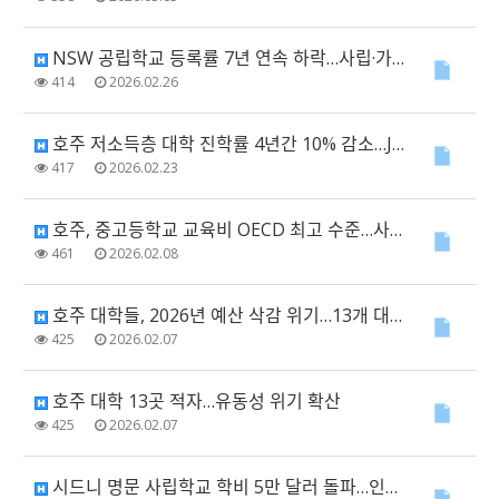
NSW 공립학교 등록률 7년 연속 하락…사립·가톨릭 학교는 역대 최고
414
2026.02.26
호주 저소득층 대학 진학률 4년간 10% 감소…JRG 제도 논란 확산
417
2026.02.23
호주, 중고등학교 교육비 OECD 최고 수준…사립학교 의존과 비용 격차 심화
461
2026.02.08
호주 대학들, 2026년 예산 삭감 위기…13개 대학 적자·재정 압박 심화
425
2026.02.07
호주 대학 13곳 적자…유동성 위기 확산
425
2026.02.07
시드니 명문 사립학교 학비 5만 달러 돌파…인상률 물가 상승률 상회