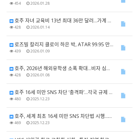
454
2026.01.28
호주 자녀 교육비 13년 최대 36만 달러…가계 부담 심화
428
2026.01.14
로즈빌 칼리지 클로이 하은 박, ATAR 99.95 만점…“비법은 꾸준함과 유연성”
439
2026.01.09
호주, 2026년 해외유학생 소폭 확대…비자 심사는 더 엄격해진다
428
2026.01.08
호주 16세 미만 SNS 차단 ‘충격파’…각국 규제 검토 속 플랫폼 반발·대응 엇갈려
480
2025.12.23
호주, 세계 최초 16세 미만 SNS 차단법 시행…12월 10일부터 전면 적용
469
2025.12.23