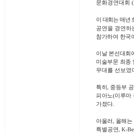
문화경연대회
이 대회는 매년
공연을 경연하
참가하여 한국어
이날 본선대회에
미술부문 최종
무대를 선보였
특히
,
중등부 
피아노
(
이루마
가졌다
.
아울러
,
올해는
특별공연
, K-B