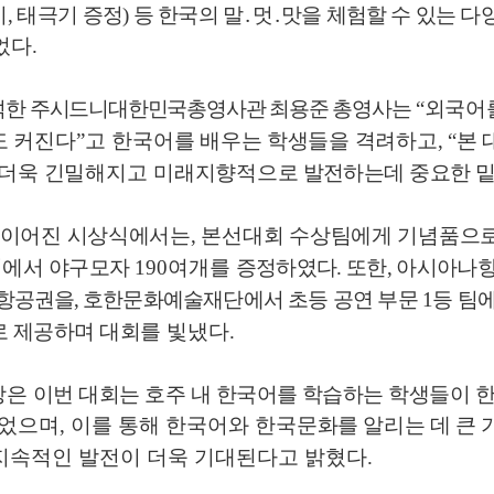
기
,
태극기 증정
)
등 한국의 말
․
멋
․
맛을 체험할 수
있는 다
었다
.
석한 주시드니대한민국총영사관 최용준 총영사는
“
외국어
도
커진다
”
고
한국어를 배우는 학생들을 격려하고
, “
본 
더욱 긴밀해지고 미래지향적
으로 발전하는데 중요한 
 이어진 시상식에서는
,
본선대회 수상팀에게 기념품으
에서 야구모자
190
여개를
증정하였다
.
또한
,
아시아나항
 항공권을
,
호한문화예술재단에서 초등 공연 부문
1
등 팀
로 제공하며
대회를
빛냈다
.
장은
이번 대회는 호주 내 한국어를 학습하는 학생들이 
되었으며
,
이를 통해 한국어와 한국
문화를 알리는 데 큰 
지속적인 발전이 더욱 기대된다고 밝혔다
.