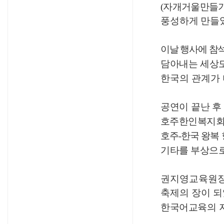
(
자개거울만들
풍성하게 만들
이날 행사에 참
담아내는 세상
한국의 관계가
공연이 끝난 후
호주한인복지회
호주
-
한국 왕복
기타를
부상으
권지영교육원
축제의 장이 
한국어교육의