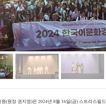
육원
(
원장 권지영
)
은
2024
년
8
월
16
일
(
금
)
스트라스필드