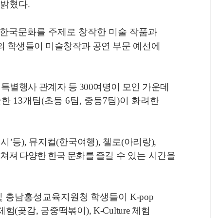
 밝혔다
.
한국문화를 주제로 창작한 미술 작품과
의 학생들이 미술창작과 공연 부문
예선에
,
특별행사 관계자 등
300
여명이 모인 가운데
출한
13
개팀
(
초등
6
팀
,
중등
7
팀
)
이 화려한
서시
’
등
),
뮤지컬
(
한국여행
),
첼로
(
아리랑
),
펼쳐져 다양한 한국 문화를
즐길 수 있는 시간을
및
충남홍성
교육지원청 학생들이
K-pop
체험
(
곶감
,
궁중떡볶이
), K-Culture
체험