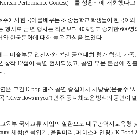
(Korean Performance Contest)
」
를 성황리에 개최했다고
 호주에서 한국어를 배우는 초
·
중등학교 학생들이 한국어와
는
행사로 금년
행사는 작년보다
40%
정도 증가한
600
명
와 한국문화에 대한 높은 관심을 보였다
.
는 미술부문 입선자와 본선 공연대회 참가 학생
,
가족
 입상작
12
점이
특별 전시되었고
,
공연 부문 본선에 진
다
.
공연은 그간
K-pop
댄스 공연 중심에서 시낭송
(
윤동주
‘
 곡
“River
flows in you”)
연주 등 다채로운 방식의 공연이 
 교육부 국제교류 사업의 일환으로 대구광역시교육청 
eauty
체험
(
한복입기
,
올림머리
,
페이스페인팅
), K-Food