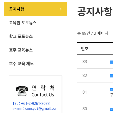
공지사항
공지사항
교육원 포토뉴스
총 98건
/ 2 페이지
학교 포토뉴스
번호
호주 교육뉴스
83
호주 교육 제도
82
81
80